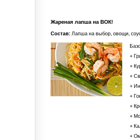
Жареная лапша на ВОК!
Состав:
Лапша на выбор, овощи, соус
Баз
+ Гр
+ Ку
+ Св
+ Ин
+ Го
+ Кр
+ Мо
+ Ка
+ О