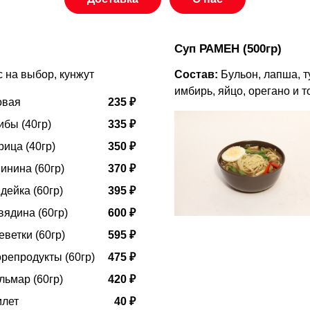
Суп РАМЕН (500гр)
 на выбор, кунжут
Состав:
Бульон, лапша, т
имбирь, яйцо, орегано и 
овая
235 ₽
ибы (40гр)
335 ₽
рица (40гр)
350 ₽
инина (60гр)
370 ₽
дейка (60гр)
395 ₽
вядина (60гр)
600 ₽
еветки (60гр)
595 ₽
репродукты (60гр)
475 ₽
льмар (60гр)
420 ₽
млет
40 ₽