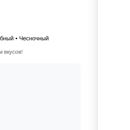
ыбный • Чесночный
 вкусов!