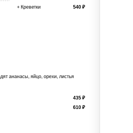
+ Креветки
540 ₽
ят ананасы, яйцо, орехи, листья
435 ₽
610 ₽