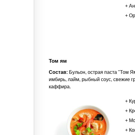
+ А
+ О
Том ям
Состав:
Бульон, острая паста "Том Я
имбирь, лайм, рыбный соус, свежие гр
каффира.
+ Ку
+ Кр
+ Мо
+ К