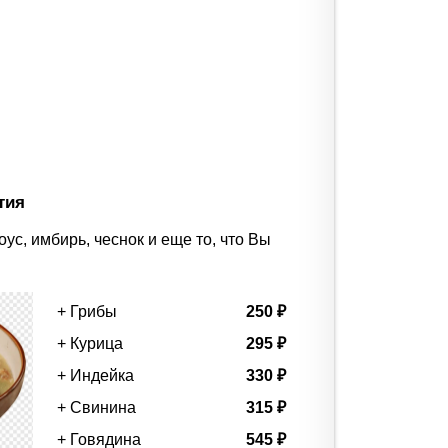
тия
ус, имбирь, чеснок и еще то, что Вы
+ Грибы
250 ₽
+ Курица
295 ₽
+ Индейка
330 ₽
+ Свинина
315 ₽
+ Говядина
545 ₽