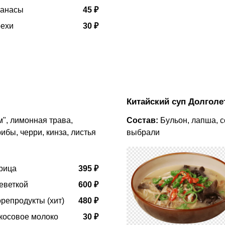
нанасы
45 ₽
рехи
30 ₽
Китайский суп Долголе
м", лимонная трава,
Состав:
Бульон, лапша, со
ибы, черри, кинза, листья
выбрали
рица
395 ₽
еветкой
600 ₽
репродукты (хит)
480 ₽
окосовое молоко
30 ₽